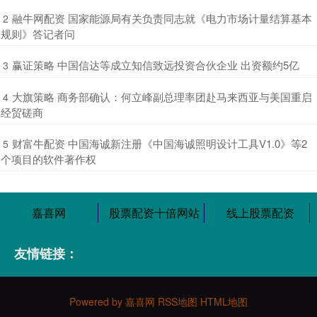
​融牛网配资 国家能源局有关负责同志就《电力市场计量结算基本
2
规则》答记者问
​赢证策略 中国信达等成立知信致远投资合伙企业 出资额约5亿
3
​大旗策略 商务部确认：何立峰副总理率团赴马来西亚与美国重启
4
经贸磋商
​财富牛配资 中国海诚新注册《中国海诚照明设计工具V1.0》等2
5
个项目的软件著作权
嘉喜网
股票配资十倍网站
线上股票配资
友情链接：
Powered by
嘉喜网
RSS地图
HTML地图