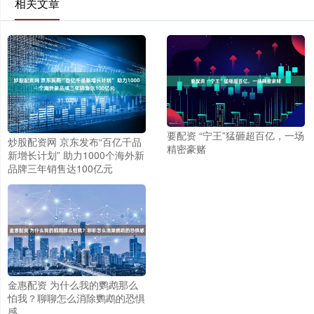
相关文章
要配资 “宁王”猛砸超百亿，一场
炒股配资网 京东发布“百亿千品
精密豪赌
新增长计划” 助力1000个海外新
品牌三年销售达100亿元
金惠配资 为什么我的鹦鹉那么
怕我？聊聊怎么消除鹦鹉的恐惧
感