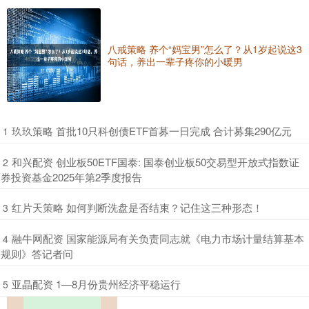
八戒策略 养个“妈宝男”怎么了？从1岁起说这3
句话，养出一辈子疼你的小暖男
​玖玖策略 首批10只科创债ETF首募一日完成 合计募集290亿元
1
​和兴配资 创业板50ETF国泰: 国泰创业板50交易型开放式指数证
2
券投资基金2025年第2季度报告
​红片天策略 如何判断洗盘是否结束？记住这三种形态！
3
​融牛网配资 国家能源局有关负责同志就《电力市场计量结算基本
4
规则》答记者问
​亚晶配资 1—8月份贵州经济平稳运行
5