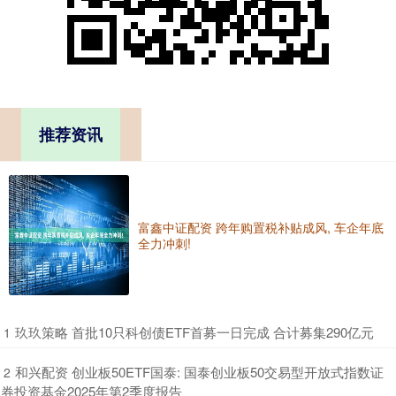
推荐资讯
富鑫中证配资 跨年购置税补贴成风, 车企年底
全力冲刺!
​玖玖策略 首批10只科创债ETF首募一日完成 合计募集290亿元
1
​和兴配资 创业板50ETF国泰: 国泰创业板50交易型开放式指数证
2
券投资基金2025年第2季度报告