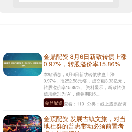
金鼎配资 8月6日新致转债上涨
0.97%，转股溢价率15.86%
本站消息，8月6日新致转债收盘上涨
0.97%，报252.58元/张，成交额3.33亿元，
转股溢价率15.86%。 资料显示，新致转债
信用级别为“A”，债券期限6....
金鼎配资
查看：
110
分类：
线上股票配资
金顶配资 发展古镇文旅，对当
地社群的普惠带动必须前置考