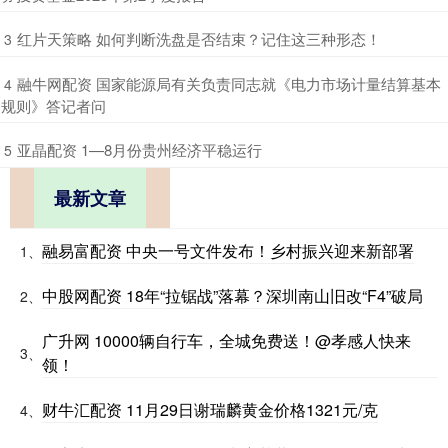
​红片天策略 如何判断洗盘是否结束？记住这三种形态！
3
​融牛网配资 国家能源局有关负责同志就《电力市场计量结算基本
4
规则》答记者问
​亚晶配资 1—8月份贵州经济平稳运行
5
最新文章
融易富配资 中央一号文件发布！乡村振兴迎来新部署
1、
中股网配资 18年“拉锯战”落幕？深圳南山旧改“F4”破局
2、
广升网 10000辆自行车，全城免费送！@孝感人快来
3、
领！
财牛汇配资 11月29日谢瑞麟黄金价格1321元/克
4、