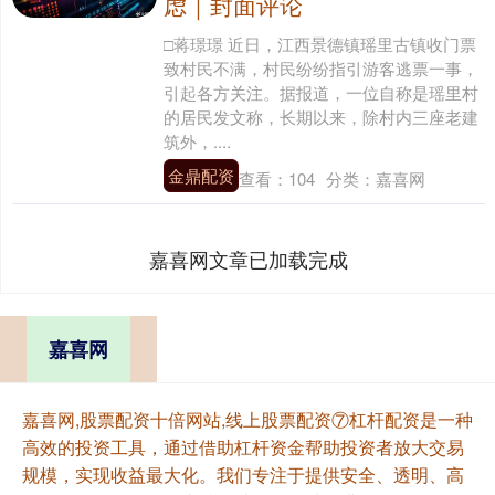
虑｜封面评论
□蒋璟璟 近日，江西景德镇瑶里古镇收门票
致村民不满，村民纷纷指引游客逃票一事，
引起各方关注。据报道，一位自称是瑶里村
的居民发文称，长期以来，除村内三座老建
筑外，....
金鼎配资
查看：
104
分类：
嘉喜网
嘉喜网文章已加载完成
嘉喜网
嘉喜网,股票配资十倍网站,线上股票配资⑦杠杆配资是一种
高效的投资工具，通过借助杠杆资金帮助投资者放大交易
规模，实现收益最大化。我们专注于提供安全、透明、高